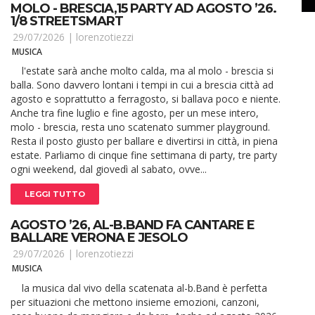
MOLO - BRESCIA,15 PARTY AD AGOSTO ’26.
1/8 STREETSMART
29/07/2026 |
lorenzotiezzi
MUSICA
l'estate sarà anche molto calda, ma al molo - brescia si
balla. Sono davvero lontani i tempi in cui a brescia città ad
agosto e soprattutto a ferragosto, si ballava poco e niente.
Anche tra fine luglio e fine agosto, per un mese intero,
molo - brescia, resta uno scatenato summer playground.
Resta il posto giusto per ballare e divertirsi in città, in piena
estate. Parliamo di cinque fine settimana di party, tre party
ogni weekend, dal giovedì al sabato, ovve...
LEGGI TUTTO
AGOSTO ’26, AL-B.BAND FA CANTARE E
BALLARE VERONA E JESOLO
29/07/2026 |
lorenzotiezzi
MUSICA
la musica dal vivo della scatenata al-b.Band è perfetta
per situazioni che mettono insieme emozioni, canzoni,