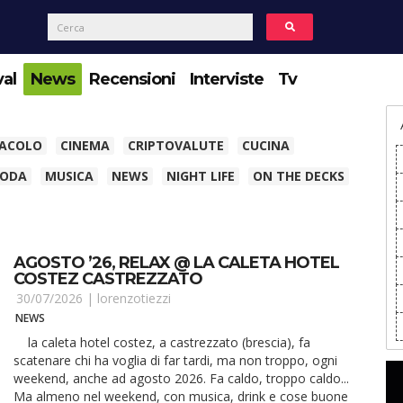
val
News
Recensioni
Interviste
Tv
TACOLO
CINEMA
CRIPTOVALUTE
CUCINA
ODA
MUSICA
NEWS
NIGHT LIFE
ON THE DECKS
AGOSTO ’26, RELAX @ LA CALETA HOTEL
COSTEZ CASTREZZATO
30/07/2026 |
lorenzotiezzi
NEWS
la caleta hotel costez, a castrezzato (brescia), fa
scatenare chi ha voglia di far tardi, ma non troppo, ogni
weekend, anche ad agosto 2026. Fa caldo, troppo caldo...
Ma almeno nel weekend, con musica, drink e cose buone