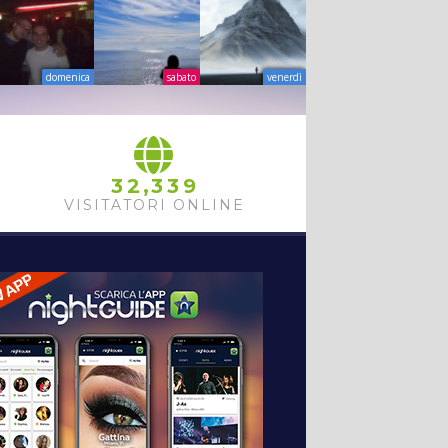
domenica
sabato
venerdì
,
3
2
3
3
9
VISITATORI ONLINE