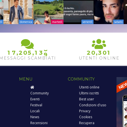
dì
domenica
martedì
venerdì
sabato
8
,
,
,
1
7
2
0
5
1
3
2
0
3
0
1
9
MESSAGGI SCAMBIATI
UTENTI ONLINE
MENU
COMMUNITY
Utenti online
Community
Ultimi iscritti
Eventi
Best user
Festival
Condizioni d'uso
Locali
Privacy
News
Cookies
Recensioni
Recupera