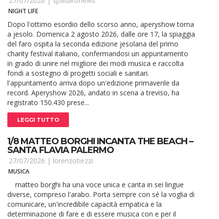
27/07/2026 |
spadaronews
NIGHT LIFE
Dopo l'ottimo esordio dello scorso anno, aperyshow torna
a jesolo. Domenica 2 agosto 2026, dalle ore 17, la spiaggia
del faro ospita la seconda edizione jesolana del primo
charity festival italiano, confermandosi un appuntamento
in grado di unire nel migliore dei modi musica e raccolta
fondi a sostegno di progetti sociali e sanitari.
l'appuntamento arriva dopo un'edizione primaverile da
record. Aperyshow 2026, andato in scena a treviso, ha
registrato 150.430 prese...
LEGGI TUTTO
1/8 MATTEO BORGHI INCANTA THE BEACH –
SANTA FLAVIA PALERMO
27/07/2026 |
lorenzotiezzi
MUSICA
matteo borghi ha una voce unica e canta in sei lingue
diverse, compreso l'arabo. Porta sempre con sé la voglia di
comunicare, un'incredibile capacità empatica e la
determinazione di fare e di essere musica con e per il