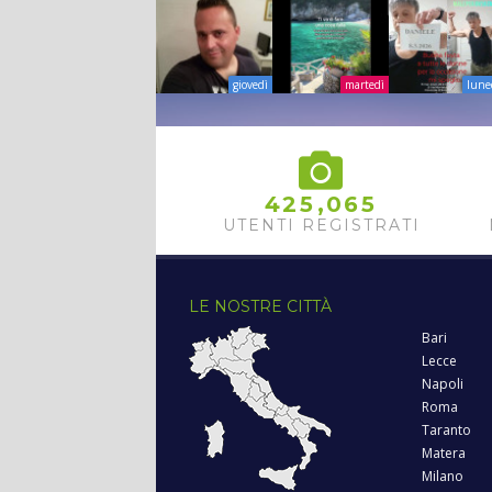
giovedì
martedì
lune
,
4
2
5
0
6
5
UTENTI REGISTRATI
LE NOSTRE CITTÀ
Bari
Lecce
Napoli
Roma
Taranto
Matera
Milano