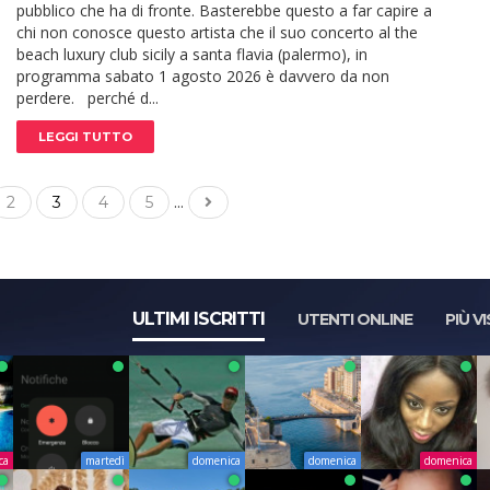
pubblico che ha di fronte. Basterebbe questo a far capire a
chi non conosce questo artista che il suo concerto al the
beach luxury club sicily a santa flavia (palermo), in
programma sabato 1 agosto 2026 è davvero da non
perdere. perché d...
LEGGI TUTTO
...
2
3
4
5
ULTIMI ISCRITTI
UTENTI ONLINE
PIÙ VI
ca
martedì
domenica
domenica
domenica