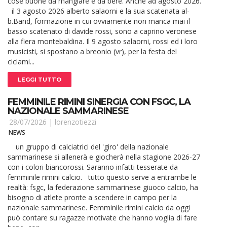
cose buone da mangiare e da bere. Anche ad agosto 2026.
il 3 agosto 2026 alberto salaorni e la sua scatenata al-
b.Band, formazione in cui ovviamente non manca mai il
basso scatenato di davide rossi, sono a caprino veronese
alla fiera montebaldina. Il 9 agosto salaorni, rossi ed i loro
musicisti, si spostano a breonio (vr), per la festa del
ciclami...
LEGGI TUTTO
FEMMINILE RIMINI SINERGIA CON FSGC, LA
NAZIONALE SAMMARINESE
28/07/2026 |
lorenzotiezzi
NEWS
un gruppo di calciatrici del 'giro' della nazionale
sammarinese si allenerà e giocherà nella stagione 2026-27
con i colori biancorossi. Saranno infatti tesserate da
femminile rimini calcio. tutto questo serve a entrambe le
realtà: fsgc, la federazione sammarinese giuoco calcio, ha
bisogno di atlete pronte a scendere in campo per la
nazionale sammarinese. Femminile rimini calcio da oggi
può contare su ragazze motivate che hanno voglia di fare