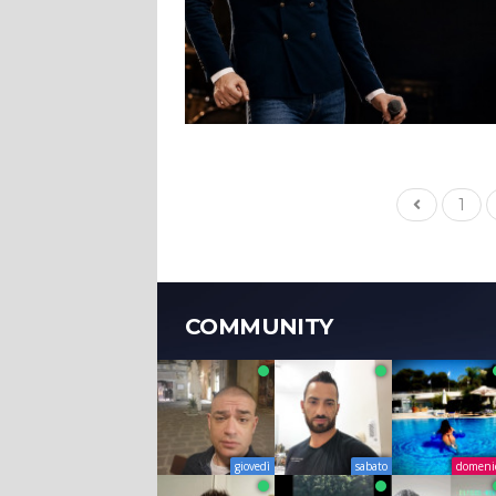
1
COMMUNITY
giovedì
sabato
domeni