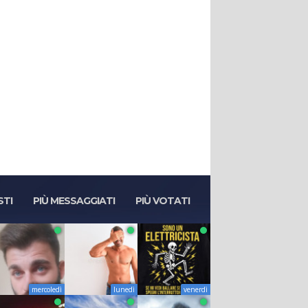
STI
PIÙ MESSAGGIATI
PIÙ VOTATI
mercoledì
lunedì
venerdì