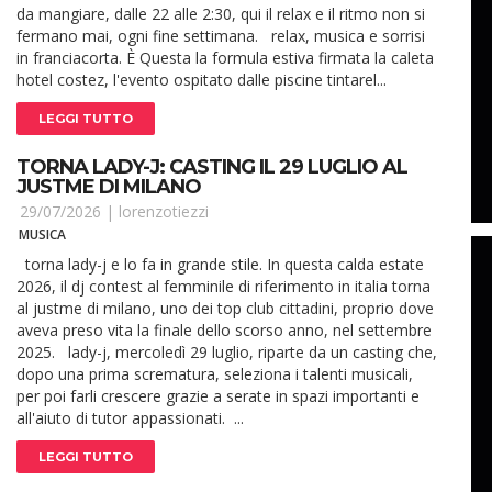
da mangiare, dalle 22 alle 2:30, qui il relax e il ritmo non si
fermano mai, ogni fine settimana. relax, musica e sorrisi
in franciacorta. È Questa la formula estiva firmata la caleta
hotel costez, l'evento ospitato dalle piscine tintarel...
LEGGI TUTTO
TORNA LADY-J: CASTING IL 29 LUGLIO AL
JUSTME DI MILANO
29/07/2026 |
lorenzotiezzi
MUSICA
torna lady-j e lo fa in grande stile. In questa calda estate
2026, il dj contest al femminile di riferimento in italia torna
al justme di milano, uno dei top club cittadini, proprio dove
aveva preso vita la finale dello scorso anno, nel settembre
2025. lady-j, mercoledì 29 luglio, riparte da un casting che,
dopo una prima scrematura, seleziona i talenti musicali,
per poi farli crescere grazie a serate in spazi importanti e
all'aiuto di tutor appassionati. ...
LEGGI TUTTO