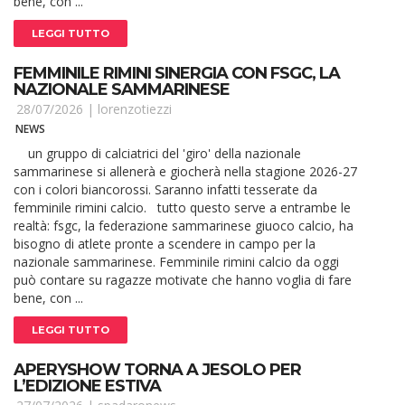
bene, con ...
LEGGI TUTTO
FEMMINILE RIMINI SINERGIA CON FSGC, LA
NAZIONALE SAMMARINESE
28/07/2026 |
lorenzotiezzi
NEWS
un gruppo di calciatrici del 'giro' della nazionale
sammarinese si allenerà e giocherà nella stagione 2026-27
con i colori biancorossi. Saranno infatti tesserate da
femminile rimini calcio. tutto questo serve a entrambe le
realtà: fsgc, la federazione sammarinese giuoco calcio, ha
bisogno di atlete pronte a scendere in campo per la
nazionale sammarinese. Femminile rimini calcio da oggi
può contare su ragazze motivate che hanno voglia di fare
bene, con ...
LEGGI TUTTO
APERYSHOW TORNA A JESOLO PER
L’EDIZIONE ESTIVA