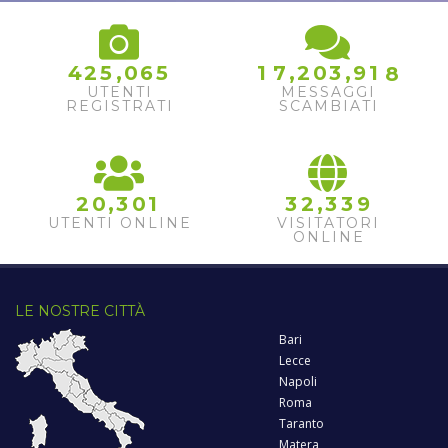
,
,
,
4
2
5
0
6
5
1
7
2
0
3
9
1
8
UTENTI
MESSAGGI
REGISTRATI
SCAMBIATI
,
,
2
0
3
0
1
3
2
3
3
9
UTENTI ONLINE
VISITATORI
ONLINE
LE NOSTRE CITTÀ
Bari
Lecce
Napoli
Roma
Taranto
Matera