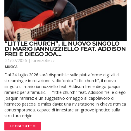
“LITTLE CHURCH”, IL NUOVO SINGOLO
DI MARIO IANNUZZIELLO FEAT. ADDISON
FREI E DIEGO JOA...
21/07/2026 |
lorenzotiezzi
MUSICA
Dal 24 luglio 2026 sarà disponibile sulle piattaforme digitali di
streaming e in rotazione radiofonica “little church”, il nuovo
singolo di mario iannuzziello feat. Addison frei e diego joaquin
ramirez per alfamusic. "little church" feat. Addison frei e diego
joaquin ramirez è un suggestivo omaggio al capolavoro di
hermeto pascoal e miles davis: una rivisitazione in chiave ritmica
contemporanea, capace di innestare un groove ipnotico sulla
struttura origin...
LEGGI TUTTO