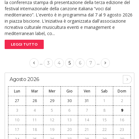
la conferenza stampa di presentazione della terza edizione del
festival internazionale della canzone italiana “voci dal
mediterraneo”. L'evento è in programma dal 7 al 9 agosto 2026
in piazza biscione. L'iniziativa è organizzata dall'associazione
ricreativa culturale musicultura eventi e management e
mediterranean label, co...
LEGGI TUTTO
...
...
3
4
5
6
7
Agosto 2026
Lun
Mar
Mer
Gio
Ven
Sab
Dom
27
28
29
30
31
1
2
3
4
5
6
7
8
9
10
11
12
13
14
15
16
17
18
19
20
21
22
23