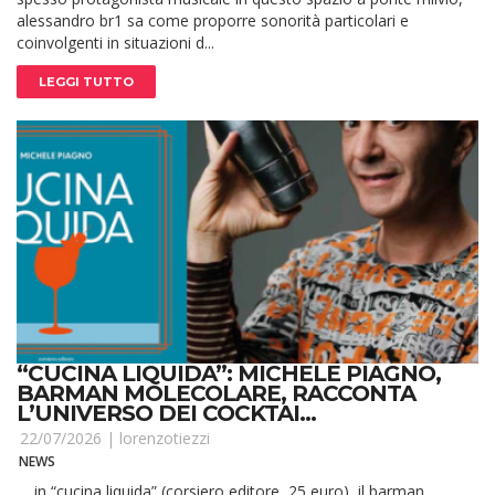
alessandro br1 sa come proporre sonorità particolari e
coinvolgenti in situazioni d...
LEGGI TUTTO
“CUCINA LIQUIDA”: MICHELE PIAGNO,
BARMAN MOLECOLARE, RACCONTA
L’UNIVERSO DEI COCKTAI...
22/07/2026 |
lorenzotiezzi
NEWS
in “cucina liquida” (corsiero editore, 25 euro), il barman