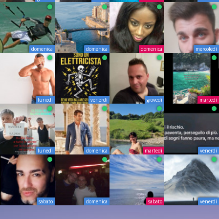
domenica
domenica
domenica
mercoledì
lunedì
venerdì
giovedì
martedì
lunedì
domenica
martedì
venerdì
sabato
domenica
sabato
venerdì