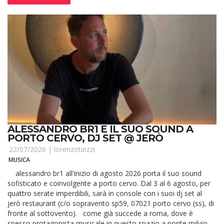
ALESSANDRO BR1 E IL SUO SOUND A
PORTO CERVO, DJ SET @ JERÒ
22/07/2026 |
lorenzotiezzi
MUSICA
alessandro br1 all'inizio di agosto 2026 porta il suo sound
sofisticato e coinvolgente a porto cervo. Dal 3 al 6 agosto, per
quattro serate imperdibili, sarà in console con i suoi dj set al
jerò restaurant (c/o sopravento sp59, 07021 porto cervo (ss), di
fronte al sottovento). come già succede a roma, dove è
spesso protagonista musicale in questo spazio a ponte milvio,