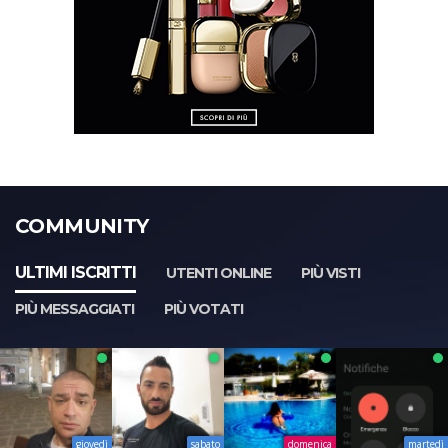
COMMUNITY
ULTIMI ISCRITTI
UTENTI ONLINE
PIÙ VISTI
PIÙ MESSAGGIATI
PIÙ VOTATI
giovedì
sabato
domenica
martedì